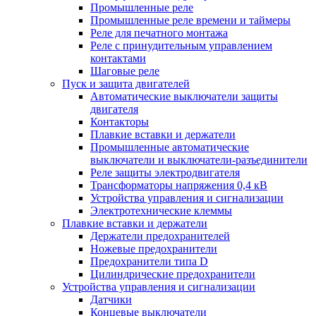
Промышленные реле
Промышленные реле времени и таймеры
Реле для печатного монтажа
Реле с принудительным управлением
контактами
Шаговые реле
Пуск и защита двигателей
Автоматические выключатели защиты
двигателя
Контакторы
Плавкие вставки и держатели
Промышленные автоматические
выключатели и выключатели-разъединители
Реле защиты электродвигателя
Трансформаторы напряжения 0,4 кВ
Устройства управления и сигнализации
Электротехнические клеммы
Плавкие вставки и держатели
Держатели предохранителей
Ножевые предохранители
Предохранители типа D
Цилиндрические предохранители
Устройства управления и сигнализации
Датчики
Концевые выключатели