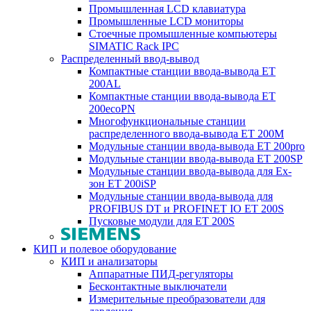
Промышленная LCD клавиатура
Промышленные LCD мониторы
Стоечные промышленные компьютеры
SIMATIC Rack IPC
Распределенный ввод-вывод
Компактные станции ввода-вывода ET
200AL
Компактные станции ввода-вывода ET
200ecoPN
Многофункциональные станции
распределенного ввода-вывода ET 200M
Модульные станции ввода-вывода ET 200pro
Модульные станции ввода-вывода ET 200SP
Модульные станции ввода-вывода для Ex-
зон ET 200iSP
Модульные станции ввода-вывода для
PROFIBUS DT и PROFINET IO ET 200S
Пусковые модули для ET 200S
КИП и полевое оборудование
КИП и анализаторы
Аппаратные ПИД-регуляторы
Бесконтактные выключатели
Измерительные преобразователи для