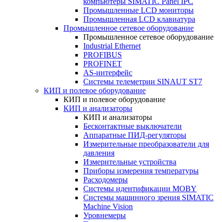
компьютеры SIMATIC Panel IPC
Промышленные LCD мониторы
Промышленная LCD клавиатура
Промышленное сетевое оборудование
Промышленное сетевое оборудование
Industrial Ethernet
PROFIBUS
PROFINET
AS-интерфейс
Системы телеметрии SINAUT ST7
КИП и полевое оборудование
КИП и полевое оборудование
КИП и анализаторы
КИП и анализаторы
Бесконтактные выключатели
Аппаратные ПИД-регуляторы
Измерительные преобразователи для
давления
Измерительные устройства
Приборы измерения температуры
Расходомеры
Системы идентификации MOBY
Системы машинного зрения SIMATIC
Machine Vision
Уровнемеры