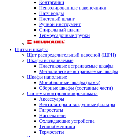
Контргайки
Неизолированные наконечники
Патч-корды
Плетеный шланг
Ручной инструмент
Спиральный шланг
Термоусадочные трубки
Щиты и шкафы
Щит распределительный навесной (ЩРН)
Шкафы встраиваемые
Пластиковые встраиваемые шкафы
Металлические встраиваемые шкафы
Шкафы напольные
Моноблочные шкафы (рамы)
Сборные шкафы (составные части)
Системы контроля микроклимата
Аксессуары
Вентиляторы и воздушные фильтры
Гигростаты
Нагреватели
Охлаждающие устройства
Теплообменники
Термостаты