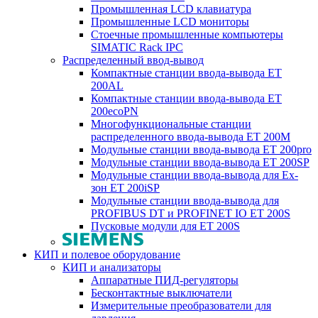
Промышленная LCD клавиатура
Промышленные LCD мониторы
Стоечные промышленные компьютеры
SIMATIC Rack IPC
Распределенный ввод-вывод
Компактные станции ввода-вывода ET
200AL
Компактные станции ввода-вывода ET
200ecoPN
Многофункциональные станции
распределенного ввода-вывода ET 200M
Модульные станции ввода-вывода ET 200pro
Модульные станции ввода-вывода ET 200SP
Модульные станции ввода-вывода для Ex-
зон ET 200iSP
Модульные станции ввода-вывода для
PROFIBUS DT и PROFINET IO ET 200S
Пусковые модули для ET 200S
КИП и полевое оборудование
КИП и анализаторы
Аппаратные ПИД-регуляторы
Бесконтактные выключатели
Измерительные преобразователи для