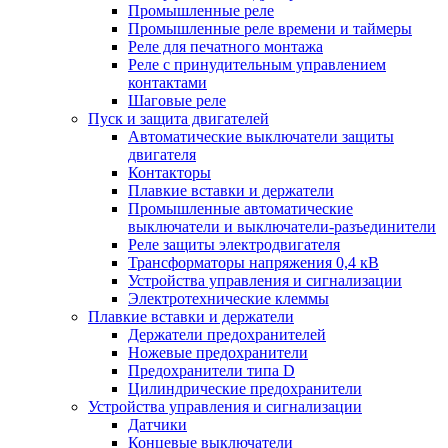
Промышленные реле
Промышленные реле времени и таймеры
Реле для печатного монтажа
Реле с принудительным управлением
контактами
Шаговые реле
Пуск и защита двигателей
Автоматические выключатели защиты
двигателя
Контакторы
Плавкие вставки и держатели
Промышленные автоматические
выключатели и выключатели-разъединители
Реле защиты электродвигателя
Трансформаторы напряжения 0,4 кВ
Устройства управления и сигнализации
Электротехнические клеммы
Плавкие вставки и держатели
Держатели предохранителей
Ножевые предохранители
Предохранители типа D
Цилиндрические предохранители
Устройства управления и сигнализации
Датчики
Концевые выключатели