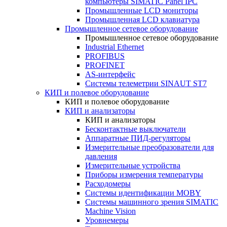
компьютеры SIMATIC Panel IPC
Промышленные LCD мониторы
Промышленная LCD клавиатура
Промышленное сетевое оборудование
Промышленное сетевое оборудование
Industrial Ethernet
PROFIBUS
PROFINET
AS-интерфейс
Системы телеметрии SINAUT ST7
КИП и полевое оборудование
КИП и полевое оборудование
КИП и анализаторы
КИП и анализаторы
Бесконтактные выключатели
Аппаратные ПИД-регуляторы
Измерительные преобразователи для
давления
Измерительные устройства
Приборы измерения температуры
Расходомеры
Системы идентификации MOBY
Системы машинного зрения SIMATIC
Machine Vision
Уровнемеры