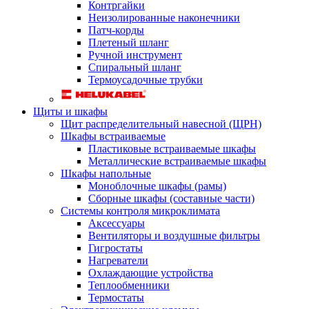
Контргайки
Неизолированные наконечники
Патч-корды
Плетеный шланг
Ручной инструмент
Спиральный шланг
Термоусадочные трубки
Щиты и шкафы
Щит распределительный навесной (ЩРН)
Шкафы встраиваемые
Пластиковые встраиваемые шкафы
Металлические встраиваемые шкафы
Шкафы напольные
Моноблочные шкафы (рамы)
Сборные шкафы (составные части)
Системы контроля микроклимата
Аксессуары
Вентиляторы и воздушные фильтры
Гигростаты
Нагреватели
Охлаждающие устройства
Теплообменники
Термостаты