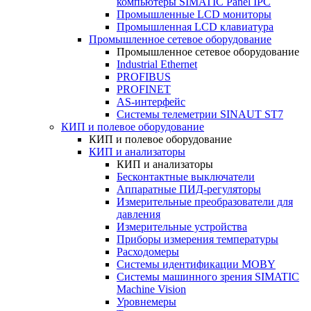
компьютеры SIMATIC Panel IPC
Промышленные LCD мониторы
Промышленная LCD клавиатура
Промышленное сетевое оборудование
Промышленное сетевое оборудование
Industrial Ethernet
PROFIBUS
PROFINET
AS-интерфейс
Системы телеметрии SINAUT ST7
КИП и полевое оборудование
КИП и полевое оборудование
КИП и анализаторы
КИП и анализаторы
Бесконтактные выключатели
Аппаратные ПИД-регуляторы
Измерительные преобразователи для
давления
Измерительные устройства
Приборы измерения температуры
Расходомеры
Системы идентификации MOBY
Системы машинного зрения SIMATIC
Machine Vision
Уровнемеры