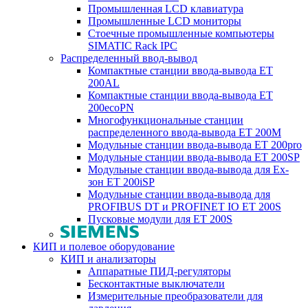
Промышленная LCD клавиатура
Промышленные LCD мониторы
Стоечные промышленные компьютеры
SIMATIC Rack IPC
Распределенный ввод-вывод
Компактные станции ввода-вывода ET
200AL
Компактные станции ввода-вывода ET
200ecoPN
Многофункциональные станции
распределенного ввода-вывода ET 200M
Модульные станции ввода-вывода ET 200pro
Модульные станции ввода-вывода ET 200SP
Модульные станции ввода-вывода для Ex-
зон ET 200iSP
Модульные станции ввода-вывода для
PROFIBUS DT и PROFINET IO ET 200S
Пусковые модули для ET 200S
КИП и полевое оборудование
КИП и анализаторы
Аппаратные ПИД-регуляторы
Бесконтактные выключатели
Измерительные преобразователи для