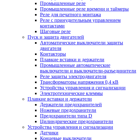
Промышленные реле
Промышленные реле времени и таймеры
Реле для печатного монтажа
Реле с принудительным управлением
контактами
Шаговые реле
Пуск и защита двигателей
Автоматические выключатели защиты
двигателя
Контакторы
Плавкие вставки и держатели
Промышленные автоматические
выключатели и выключатели-разъединители
Реле защиты электродвигателя
Трансформаторы напряжения 0,4 кВ
Устройства управления и сигнализации
Электротехнические клеммы
Плавкие вставки и держатели
Держатели предохранителей
Ножевые предохранители
Предохранители типа D
Цилиндрические предохранители
Устройства управления и сигнализации
Датчики
Концевые выключатели