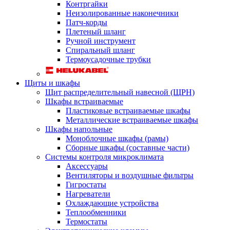
Контргайки
Неизолированные наконечники
Патч-корды
Плетеный шланг
Ручной инструмент
Спиральный шланг
Термоусадочные трубки
Щиты и шкафы
Щит распределительный навесной (ЩРН)
Шкафы встраиваемые
Пластиковые встраиваемые шкафы
Металлические встраиваемые шкафы
Шкафы напольные
Моноблочные шкафы (рамы)
Сборные шкафы (составные части)
Системы контроля микроклимата
Аксессуары
Вентиляторы и воздушные фильтры
Гигростаты
Нагреватели
Охлаждающие устройства
Теплообменники
Термостаты