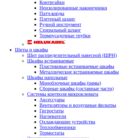
Контргайки
Неизолированные наконечники
Патч-корды
Плетеный шланг
Ручной инструмент
Спиральный шланг
Термоусадочные трубки
Щиты и шкафы
Щит распределительный навесной (ЩРН)
Шкафы встраиваемые
Пластиковые встраиваемые шкафы
Металлические встраиваемые шкафы
Шкафы напольные
Моноблочные шкафы (рамы)
Сборные шкафы (составные части)
Системы контроля микроклимата
Аксессуары
Вентиляторы и воздушные фильтры
Гигростаты
Нагреватели
Охлаждающие устройства
Теплообменники
Термостаты