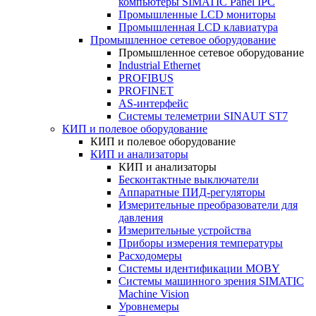
компьютеры SIMATIC Panel IPC
Промышленные LCD мониторы
Промышленная LCD клавиатура
Промышленное сетевое оборудование
Промышленное сетевое оборудование
Industrial Ethernet
PROFIBUS
PROFINET
AS-интерфейс
Системы телеметрии SINAUT ST7
КИП и полевое оборудование
КИП и полевое оборудование
КИП и анализаторы
КИП и анализаторы
Бесконтактные выключатели
Аппаратные ПИД-регуляторы
Измерительные преобразователи для
давления
Измерительные устройства
Приборы измерения температуры
Расходомеры
Системы идентификации MOBY
Системы машинного зрения SIMATIC
Machine Vision
Уровнемеры