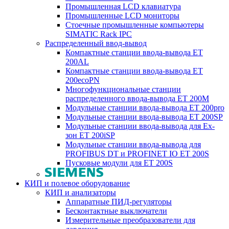
Промышленная LCD клавиатура
Промышленные LCD мониторы
Стоечные промышленные компьютеры
SIMATIC Rack IPC
Распределенный ввод-вывод
Компактные станции ввода-вывода ET
200AL
Компактные станции ввода-вывода ET
200ecoPN
Многофункциональные станции
распределенного ввода-вывода ET 200M
Модульные станции ввода-вывода ET 200pro
Модульные станции ввода-вывода ET 200SP
Модульные станции ввода-вывода для Ex-
зон ET 200iSP
Модульные станции ввода-вывода для
PROFIBUS DT и PROFINET IO ET 200S
Пусковые модули для ET 200S
КИП и полевое оборудование
КИП и анализаторы
Аппаратные ПИД-регуляторы
Бесконтактные выключатели
Измерительные преобразователи для