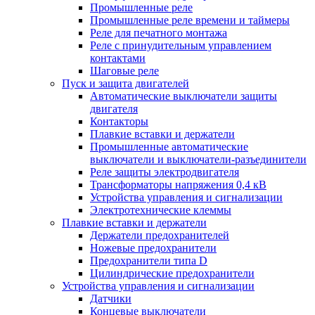
Промышленные реле
Промышленные реле времени и таймеры
Реле для печатного монтажа
Реле с принудительным управлением
контактами
Шаговые реле
Пуск и защита двигателей
Автоматические выключатели защиты
двигателя
Контакторы
Плавкие вставки и держатели
Промышленные автоматические
выключатели и выключатели-разъединители
Реле защиты электродвигателя
Трансформаторы напряжения 0,4 кВ
Устройства управления и сигнализации
Электротехнические клеммы
Плавкие вставки и держатели
Держатели предохранителей
Ножевые предохранители
Предохранители типа D
Цилиндрические предохранители
Устройства управления и сигнализации
Датчики
Концевые выключатели